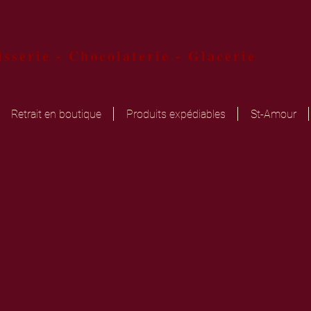
isserie
-
Chocolaterie
-
Glacerie
Retrait en boutique
Produits expédiables
St-Amour