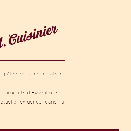
r
 pâtisseries, chocolats et
de produits d'Exceptions.
tuelle exigence dans la