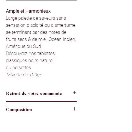
Ample et Harmonieux
Large palette de saveurs sans
sensation d'acidité ou d'amertume,
se terminant par des notes de
fruits secs & de miel. Océan Indien,
Amérique du Sud.
Découvrez nos tablettes
classiques noirs nature
ou noisettes
Tablette de 100gr.
Retrait de votre commande
Votre commande est à retirer en
Composition
magasin au
8 rue Georges Clémenceau
- 39160 Saint-Amour
pendant les jours
Chocolat noir 66%: (fèves de cacao,
et horaires d’ouverture.
Fabrication
sucre, beurre de cacao, émulsifiant:
Un message vous sera envoyé dès que