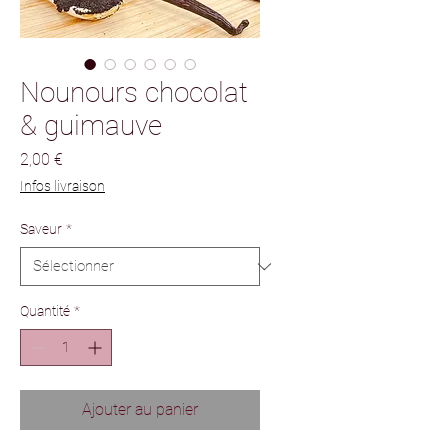
Nounours chocolat
& guimauve
Prix
2,00 €
Infos livraison
Saveur
*
Quantité
*
Ajouter au panier